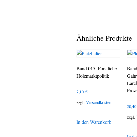
Ähnliche Produkte
Band 015: Forstliche
Band
Holzmarktpolitik
Gahr
Lärc
Prov
7,10
€
zzgl.
Versandkosten
20,4
zzgl.
In den Warenkorb
In d