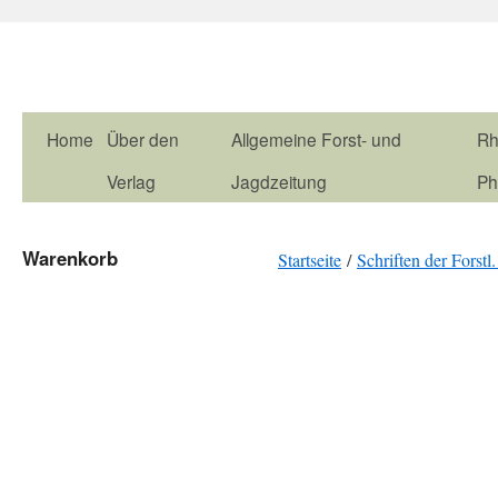
Home
Über den
Allgemeine Forst- und
Rh
Verlag
Jagdzeitung
Ph
Warenkorb
Startseite
/
Schriften der Forstl