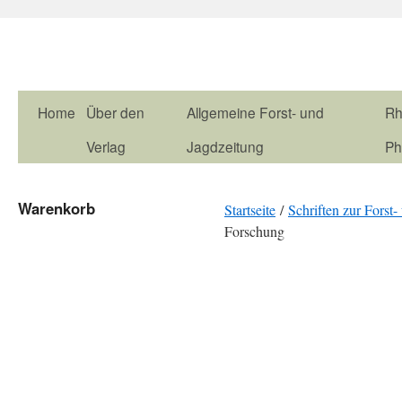
Home
Über den
Allgemeine Forst- und
Rh
Verlag
Jagdzeitung
Ph
Warenkorb
Startseite
/
Schriften zur Fors
Forschung