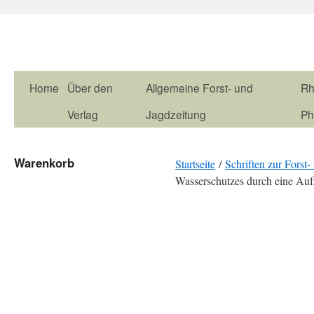
Home
Über den
Allgemeine Forst- und
Rh
Verlag
Jagdzeitung
Ph
Warenkorb
Startseite
/
Schriften zur Fors
Wasserschutzes durch eine Auf