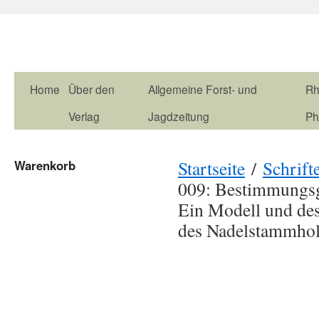
Home
Über den
Allgemeine Forst- und
Rh
Verlag
Jagdzeitung
Ph
Startseite
/
Schrift
Warenkorb
009: Bestimmungsg
Ein Modell und de
des Nadelstammho