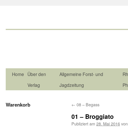
Home
Über den
Allgemeine Forst- und
Rh
Verlag
Jagdzeitung
Ph
Warenkorb
←
08 – Begass
01 – Broggiato
Publiziert am
28. Mai 2016
von