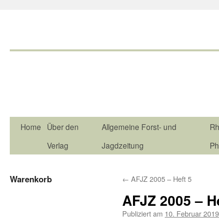
Home
Über den
Allgemeine Forst- und
Rh
Verlag
Jagdzeitung
Ph
Warenkorb
←
AFJZ 2005 – Heft 5
AFJZ 2005 – H
Publiziert am
10. Februar 2019