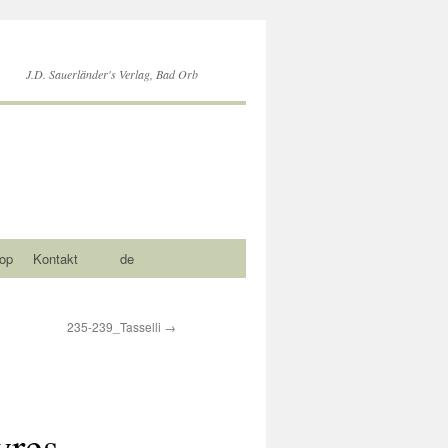
J.D. Sauerländer's Verlag, Bad Orb
op
Kontakt
de
235-239_Tasselli
→
yres