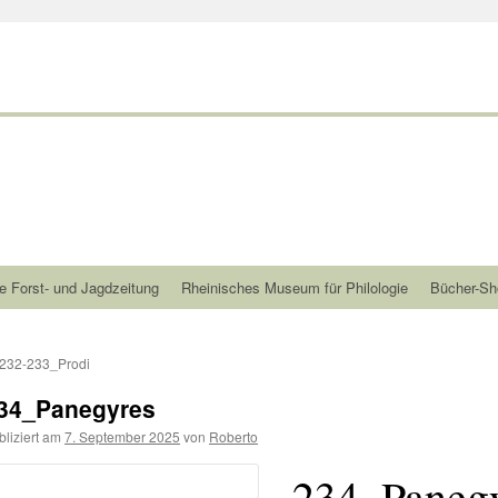
e Forst- und Jagdzeitung
Rheinisches Museum für Philologie
Bücher-Sh
232-233_Prodi
34_Panegyres
bliziert am
7. September 2025
von
Roberto
234_Paneg