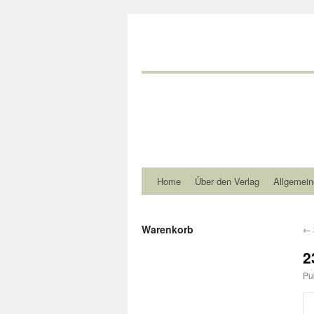
Home
Über den Verlag
Allgemein
Warenkorb
←
2
Pu