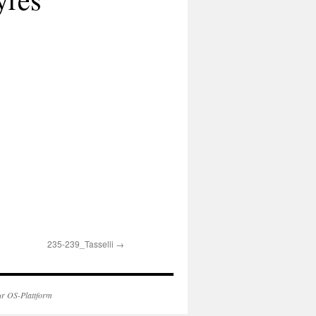
235-239_Tasselli
→
ur OS-Plattform