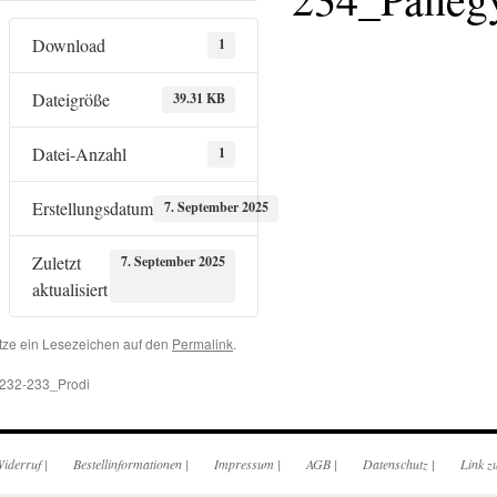
Download
1
Dateigröße
39.31 KB
Datei-Anzahl
1
Erstellungsdatum
7. September 2025
Zuletzt
7. September 2025
aktualisiert
tze ein Lesezeichen auf den
Permalink
.
232-233_Prodi
iderruf
|
Bestellinformationen
|
Impressum
|
AGB
|
Datenschutz
|
Link z