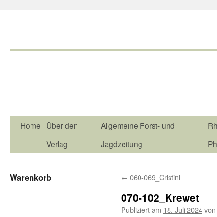
Home
Über den
Allgemeine Forst- und
Rh
Verlag
Jagdzeitung
Ph
Warenkorb
←
060-069_Cristini
070-102_Krewet
Publiziert am
18. Juli 2024
von