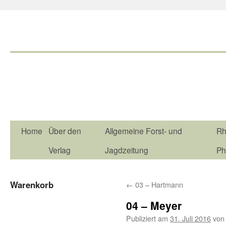
Home
Über den
Allgemeine Forst- und
Rh
Verlag
Jagdzeitung
Ph
Warenkorb
←
03 – Hartmann
04 – Meyer
Publiziert am
31. Juli 2016
von