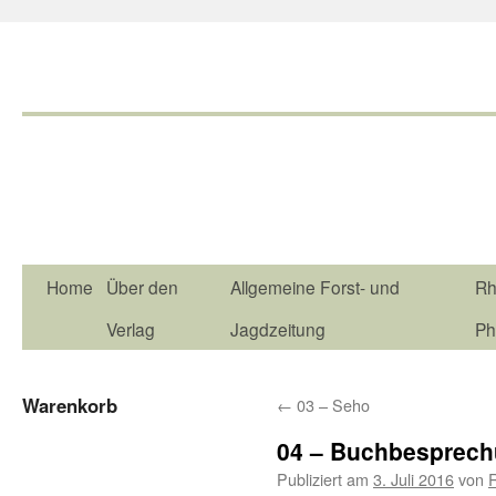
Home
Über den
Allgemeine Forst- und
Rh
Verlag
Jagdzeitung
Ph
Warenkorb
←
03 – Seho
04 – Buchbesprec
Publiziert am
3. Juli 2016
von