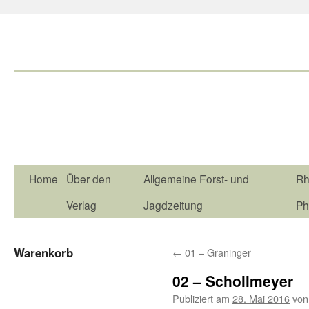
Home
Über den
Allgemeine Forst- und
Rh
Verlag
Jagdzeitung
Ph
Warenkorb
←
01 – Graninger
02 – Schollmeyer
Publiziert am
28. Mai 2016
von