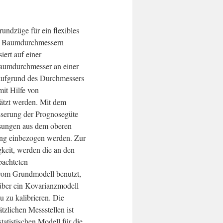
undzüge für ein flexibles
on Baumdurchmessern
iert auf einer
Baumdurchmesser an einer
aufgrund des Durchmessers
it Hilfe von
ätzt werden. Mit dem
serung der Prognosegüte
sungen aus dem oberen
ung einbezogen werden. Zur
keit, werden die an den
bachteten
om Grundmodell benutzt,
über ein Kovarianzmodell
u zu kalibrieren. Die
tzlichen Messstellen ist
tatistischen Modell für die