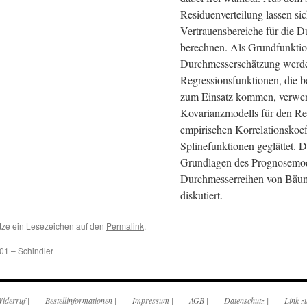
Residuenverteilung lassen si
Vertrauensbereiche für die 
berechnen. Als Grundfunktio
Durchmesserschätzung werde
Regressionsfunktionen, die 
zum Einsatz kommen, verwend
Kovarianzmodells für den Re
empirischen Korrelationskoeff
Splinefunktionen geglättet. 
Grundlagen des Prognosemod
Durchmesserreihen von Bäume
diskutiert.
tze ein Lesezeichen auf den
Permalink
.
01 – Schindler
iderruf
|
Bestellinformationen
|
Impressum
|
AGB
|
Datenschutz
|
Link z