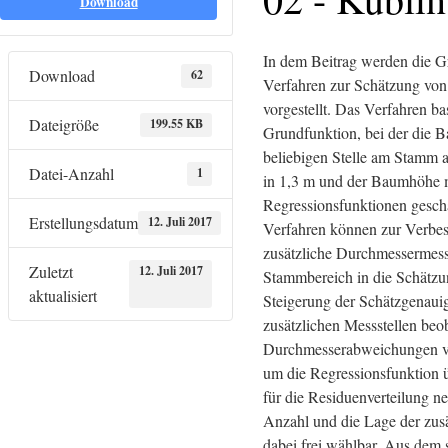
Download
In dem Beitrag werden die Gr
Download
62
Verfahren zur Schätzung v
vorgestellt. Das Verfahren bas
Dateigröße
199.55 KB
Grundfunktion, bei der die 
beliebigen Stelle am Stamm 
Datei-Anzahl
1
in 1,3 m und der Baumhöhe m
Regressionsfunktionen gesch
Erstellungsdatum
12. Juli 2017
Verfahren können zur Verbes
zusätzliche Durchmessermes
Zuletzt
12. Juli 2017
Stammbereich in die Schätz
aktualisiert
Steigerung der Schätzgenauig
zusätzlichen Messstellen beo
Durchmesserabweichungen v
um die Regressionsfunktion 
für die Residuenverteilung ne
Anzahl und die Lage der zusä
dabei frei wählbar. Aus dem s