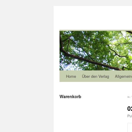
Home
Über den Verlag
Allgemein
Warenkorb
←
0
Pu