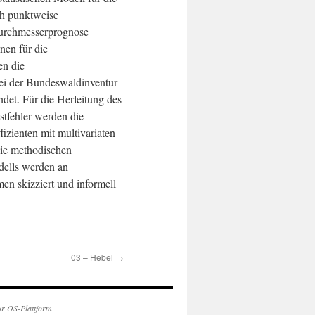
ch punktweise
Durchmesserprognose
nen für die
n die
bei der Bundeswaldinventur
et. Für die Herleitung des
stfehler werden die
izienten mit multivariaten
Die methodischen
ells werden an
n skizziert und informell
03 – Hebel
→
ur OS-Plattform