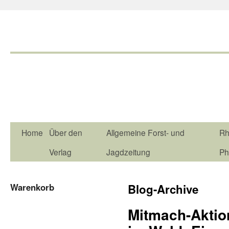
Home
Über den
Allgemeine Forst- und
Rh
Verlag
Jagdzeitung
Ph
Warenkorb
Blog-Archive
Mitmach-Aktio