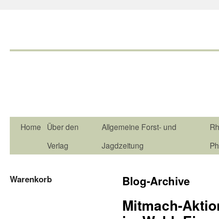
Home
Über den
Allgemeine Forst- und
Rh
Verlag
Jagdzeitung
Ph
Warenkorb
Blog-Archive
Mitmach-Aktio