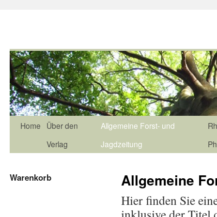
Home
Über den
Allgemeine Forst- und
Rh
Verlag
Jagdzeitung
Ph
Allgemeine Fo
Warenkorb
Hier finden Sie ein
inklusive der Tite