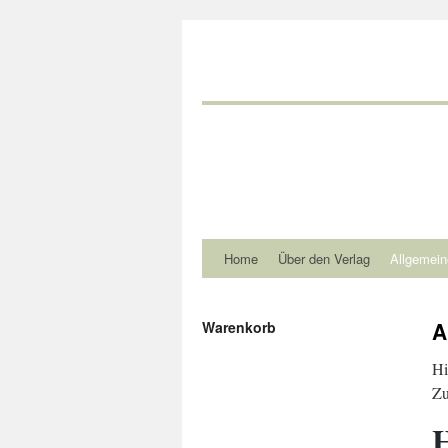
Home
Über den Verlag
Allgemein
A
Warenkorb
Hi
Zu
H