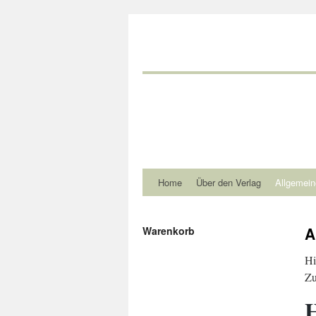
Home
Über den Verlag
Allgemein
A
Warenkorb
Hi
Zu
H