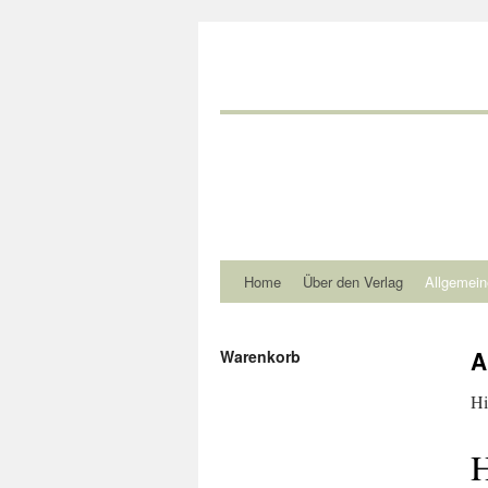
Home
Über den Verlag
Allgemein
A
Warenkorb
Hi
H