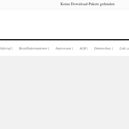
Keine Download-Pakete gefunden
iderruf
|
Bestellinformationen
|
Impressum
|
AGB
|
Datenschutz
|
Link z