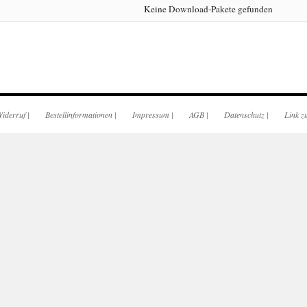
Keine Download-Pakete gefunden
iderruf
|
Bestellinformationen
|
Impressum
|
AGB
|
Datenschutz
|
Link z