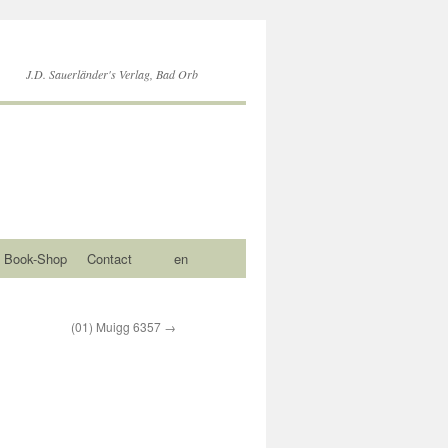
J.D. Sauerländer's Verlag, Bad Orb
Book-Shop
Contact
en
(01) Muigg 6357
→