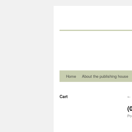
Home
About the publishing house
Cart
←
(
Po