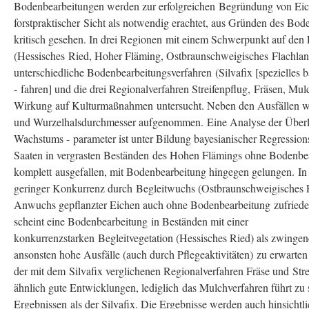
Bodenbearbeitungen werden zur erfolgreichen Begründung von Eic
forstpraktischer Sicht als notwendig erachtet, aus Gründen des Bo
kritisch gesehen. In drei Regionen mit einem Schwerpunkt auf den
(Hessisches Ried, Hoher Fläming, Ostbraunschweigisches Flachla
unterschiedliche Bodenbearbeitungsverfahren (Silvafix [spezielles 
- fahren] und die drei Regionalverfahren Streifenpflug, Fräsen, Mulc
Wirkung auf Kulturmaßnahmen untersucht. Neben den Ausfällen 
und Wurzelhalsdurchmesser aufgenommen. Eine Analyse der Überl
Wachstums - parameter ist unter Bildung bayesianischer Regressions
Saaten in vergrasten Beständen des Hohen Flämings ohne Bodenbea
komplett ausgefallen, mit Bodenbearbeitung hingegen gelungen. In
geringer Konkurrenz durch Begleitwuchs (Ostbraunschweigisches 
Anwuchs gepflanzter Eichen auch ohne Bodenbearbeitung zufrieden
scheint eine Bodenbearbeitung in Beständen mit einer
konkurrenzstarken Begleitvegetation (Hessisches Ried) als zwinge
ansonsten hohe Ausfälle (auch durch Pflegeaktivitäten) zu erwarten
der mit dem Silvafix verglichenen Regionalverfahren Fräse und Stre
ähnlich gute Entwicklungen, lediglich das Mulchverfahren führt zu 
Ergebnissen als der Silvafix. Die Ergebnisse werden auch hinsichtli