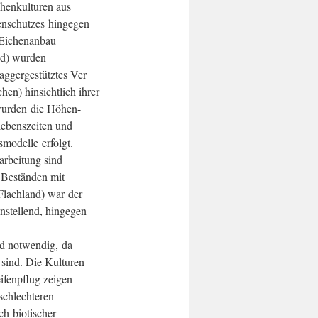
henkulturen aus
denschutzes hingegen
 Eichenanbau
nd) wurden
baggergestütztes Ver
hen) hinsichtlich ihrer
wurden die Höhen-
ebenszeiten und
modelle erfolgt.
rbeitung sind
 Beständen mit
Flachland) war der
stellend, hingegen
nd notwendig, da
 sind. Die Kulturen
ifenpflug zeigen
schlechteren
ch biotischer