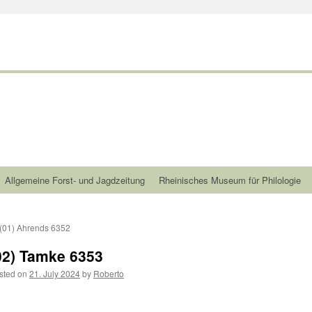
Allgemeine Forst- und Jagdzeitung
Rheinisches Museum für Philologie
(01) Ahrends 6352
02) Tamke 6353
sted on
21. July 2024
by
Roberto