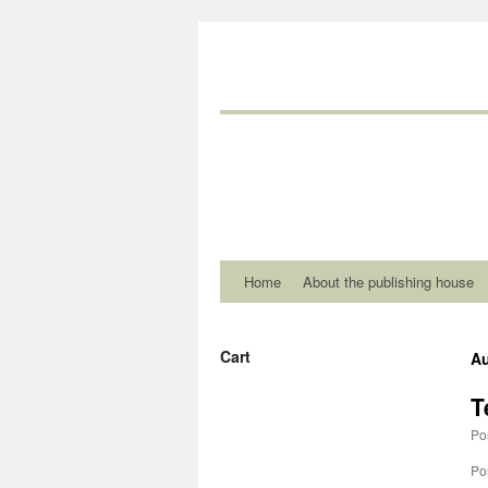
Home
About the publishing house
Cart
Au
T
Po
Po