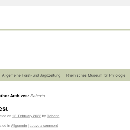
Allgemeine Forst- und Jagdzeitung
Rheinisches Museum für Philologie
Roberto
thor Archives:
est
sted on
12. February 2022
by
Roberto
sted in
Allgemein
|
Leave a comment