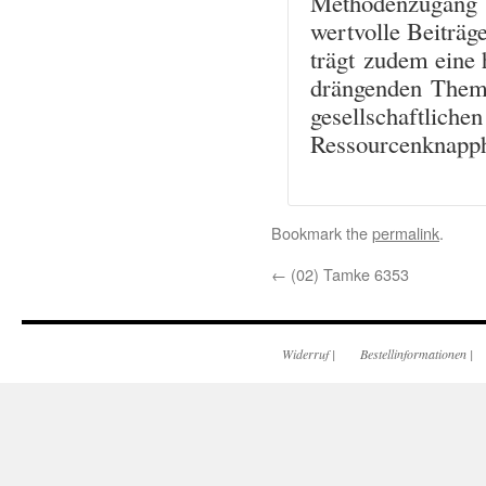
Methodenzugang l
wertvolle Beiträ
trägt zudem eine h
drängenden Theme
gesellschaftliche
Ressourcenknapph
Bookmark the
permalink
.
←
(02) Tamke 6353
Widerruf
|
Bestellinformationen
|