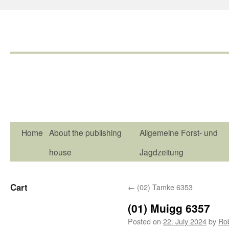
Home
About the publishing
Allgemeine Forst- und
house
Jagdzeitung
Cart
←
(02) Tamke 6353
(01) Muigg 6357
Posted on
22. July 2024
by
Ro