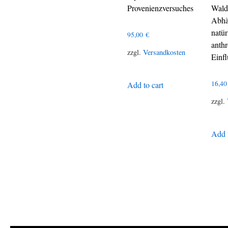
Provenienzversuches
Wald
Abhä
natü
95,00
€
anth
zzgl.
Versandkosten
Einf
16,4
Add to cart
zzgl.
Add t