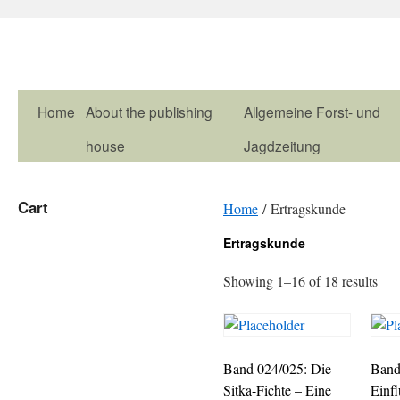
Home
About the publishing
Allgemeine Forst- und
house
Jagdzeitung
Cart
Home
/ Ertragskunde
Ertragskunde
Showing 1–16 of 18 results
Band 024/025: Die
Band
Sitka-Fichte – Eine
Einfl