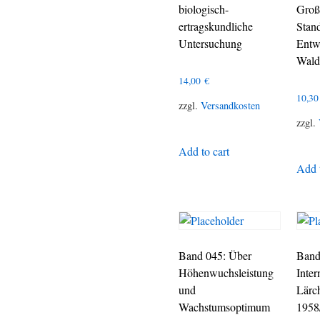
biologisch-
Groß
ertragskundliche
Stand
Untersuchung
Entw
Wald
14,00
€
10,3
zzgl.
Versandkosten
zzgl.
Add to cart
Add t
Band 045: Über
Band
Höhenwuchsleistung
Inter
und
Lärc
Wachstumsoptimum
1958