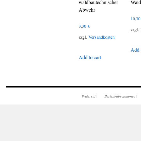
waldbautechnischer
Wald
Abwehr
10,3
3,30
€
zzgl.
zzgl.
Versandkosten
Add t
Add to cart
Widerruf
|
Bestellinformationen
|