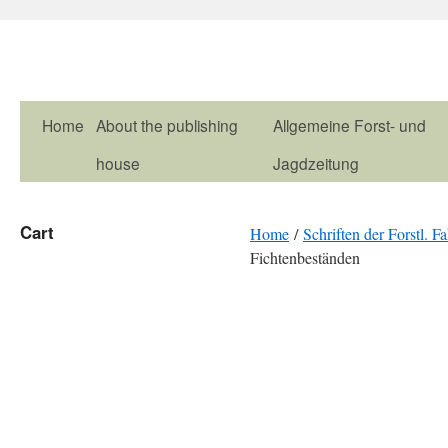
Home
About the publishing
Allgemeine Forst- und
house
Jagdzeitung
Cart
Home
/
Schriften der Forstl. F
Fichtenbeständen