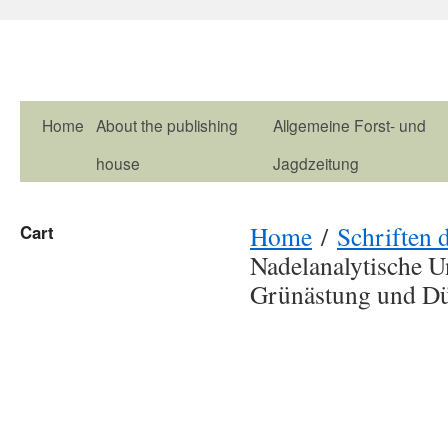
Home
About the publishing
Allgemeine Forst- und
house
Jagdzeitung
Home
/
Schriften d
Cart
Nadelanalytische U
Grünästung und D