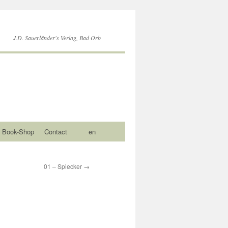
J.D. Sauerländer's Verlag, Bad Orb
Book-Shop
Contact
en
01 – Spiecker
→