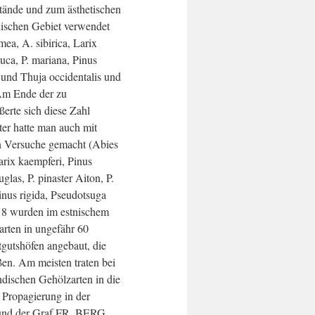
stände und zum ästhetischen
ischen Gebiet verwendet
ea, A. sibirica, Larix
auca, P. mariana, Pinus
s und Thuja occidentalis und
 Am Ende der zu
ßerte sich diese Zahl
ter hatte man auch mit
n Versuche gemacht (Abies
rix kaempferi, Pinus
glas, P. pinaster Aiton, P.
nus rigida, Pseudotsuga
918 wurden im estnischem
rten in ungefähr 60
tgutshöfen angebaut, die
en. Am meisten traten bei
ndischen Gehölzarten in die
n Propagierung in der
und der Graf FR. BERG