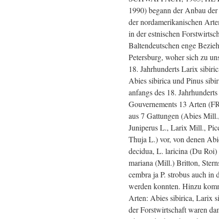
1990) begann der Anbau der
der nordamerikanischen Arten
in der estnischen Forstwirtsch
Baltendeutschen enge Bezieh
Petersburg, woher sich zu uns
18. Jahrhunderts Larix sibiri
Abies sibirica und Pinus sibi
anfangs des 18. Jahrhunderts 
Gouvernements 13 Arten (F
aus 7 Gattungen (Abies Mill
Juniperus L., Larix Mill., Pic
Thuja L.) vor, von denen Abi
decidua, L. laricina (Du Roi)
mariana (Mill.) Britton, Ster
cembra ja P. strobus auch in 
werden konnten. Hinzu komm
Arten: Abies sibirica, Larix si
der Forstwirtschaft waren da