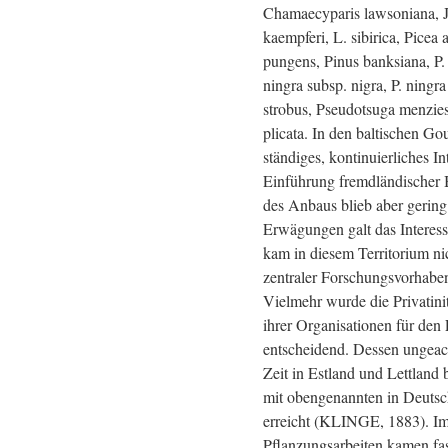
Chamaecyparis lawsoniana, Ju
kaempferi, L. sibirica, Picea a
pungens, Pinus banksiana, P. 
ningra subsp. nigra, P. ningra 
strobus, Pseudotsuga menziesi
plicata. In den baltischen G
ständiges, kontinuierliches In
Einführung fremdländischer
des Anbaus blieb aber gering
Erwägungen galt das Interess
kam in diesem Territorium ni
zentraler Forschungsvorhaben
Vielmehr wurde die Privatini
ihrer Organisationen für de
entscheidend. Dessen ungeach
Zeit in Estland und Lettland
mit obengenannten in Deuts
erreicht (KLINGE, 1883). Im
Pflanzungsarbeiten kamen fas