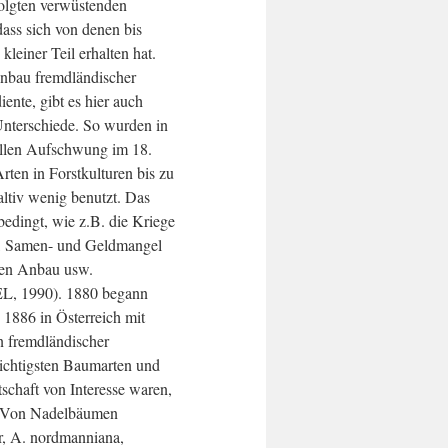
folgten verwüstenden
ass sich von denen bis
kleiner Teil erhalten hat.
nbau fremdländischer
iente, gibt es hier auch
Unterschiede. So wurden in
llen Aufschwung im 18.
rten in Forstkulturen bis zu
altiv wenig benutzt. Das
edingt, wie z.B. die Kriege
s, Samen- und Geldmangel
eren Anbau usw.
 1990). 1880 begann
1886 in Österreich mit
 fremdländischer
ichtigsten Baumarten und
tschaft von Interesse waren,
 Von Nadelbäumen
r, A. nordmanniana,