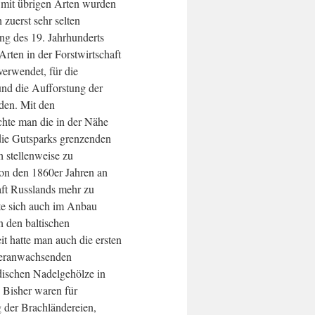
, mit übrigen Arten wurden
 zuerst sehr selten
ng des 19. Jahrhunderts
rten in der Forstwirtschaft
verwendet, für die
und die Aufforstung der
den. Mit den
chte man die in der Nähe
die Gutsparks grenzenden
h stellenweise zu
on den 1860er Jahren an
aft Russlands mehr zu
te sich auch im Anbau
n den baltischen
t hatte man auch die ersten
heranwachsenden
ischen Nadelgehölze in
Bisher waren für
 der Brachländereien,