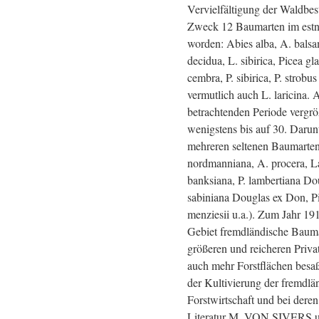
Vervielfältigung der Waldbe
Zweck 12 Baumarten im estn
worden: Abies alba, A. balsam
decidua, L. sibirica, Picea gl
cembra, P. sibirica, P. strobu
vermutlich auch L. laricina.
betrachtenden Periode vergrö
wenigstens bis auf 30. Darun
mehreren seltenen Baumarte
nordmanniana, A. procera, La
banksiana, P. lambertiana Dou
sabiniana Douglas ex Don, Pi
menziesii u.a.). Zum Jahr 1
Gebiet fremdländische Bauma
größeren und reicheren Priva
auch mehr Forstflächen besaß
der Kultivierung der fremdlä
Forstwirtschaft und bei dere
Literatur M. VON SIVERS 