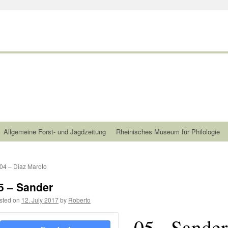
Allgemeine Forst- und Jagdzeitung
Rheinisches Museum für Philologie
04 – Diaz Maroto
5 – Sander
sted on
12. July 2017
by
Roberto
05 - Sander