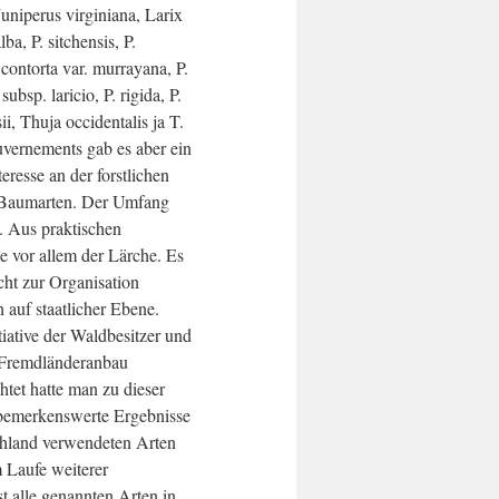
niperus virginiana, Larix
lba, P. sitchensis, P.
contorta var. murrayana, P.
subsp. laricio, P. rigida, P.
i, Thuja occidentalis ja T.
ouvernements gab es aber ein
teresse an der forstlichen
 Baumarten. Der Umfang
. Aus praktischen
e vor allem der Lärche. Es
cht zur Organisation
 auf staatlicher Ebene.
tiative der Waldbesitzer und
n Fremdländeranbau
tet hatte man zu dieser
 bemerkenswerte Ergebnisse
chland verwendeten Arten
 Laufe weiterer
t alle genannten Arten in