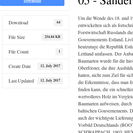
Download
Um die Wende des 18. und 19
Download
64
entwickelten sich als fortschri
Forstwirtschaft Russlands di
File Size
254.84 KB
Gouvernements Estland, Livl
heutzutage die Republik Est
File Count
1
Lettland umfassen. Der Anba
Baumarten wurde für die hies
Create Date
12. July 2017
Oberförster, die ihre Ausbil
hatten, nicht zum Ziel für sic
Last Updated
12. July 2017
die Erkenntnisse, dass man 
finden kann, die ein schnell
wertvolleres Holz im Vergle
Baumarten aufweisen, durch 
baltischen Gouvernements. D
auch der wichtigste Lieferu
Vorbild Deutschlands (BOO
SCHWAPPACH, 1903; HEY