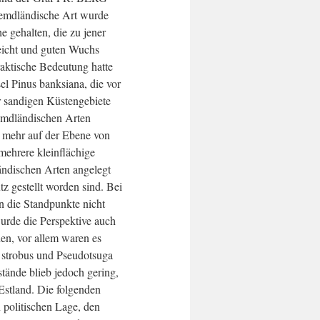
fremdländische Art wurde
he gehalten, die zu jener
eicht und guten Wuchs
raktische Bedeutung hatte
l Pinus banksiana, die vor
r sandigen Küstengebiete
emdländischen Arten
ft mehr auf der Ebene von
mehrere kleinflächige
ländischen Arten angelegt
z gestellt worden sind. Bei
 die Standpunkte nicht
urde die Perspektive auch
en, vor allem waren es
s strobus und Pseudotsuga
stände blieb jedoch gering,
 Estland. Die folgenden
n politischen Lage, den