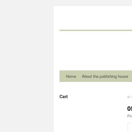
Home
About the publishing house
Cart
←
0
Po