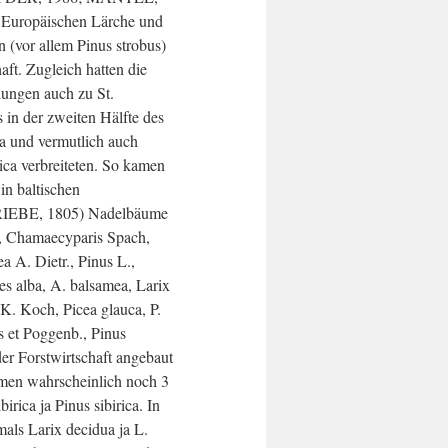
 Europäischen Lärche und
 (vor allem Pinus strobus)
aft. Zugleich hatten die
ungen auch zu St.
 in der zweiten Hälfte des
ca und vermutlich auch
rica verbreiteten. So kamen
in baltischen
RIEBE, 1805) Nadelbäume
., Chamaecyparis Spach,
ea A. Dietr., Pinus L.,
es alba, A. balsamea, Larix
 K. Koch, Picea glauca, P.
ns et Poggenb., Pinus
der Forstwirtschaft angebaut
en wahrscheinlich noch 3
birica ja Pinus sibirica. In
mals Larix decidua ja L.