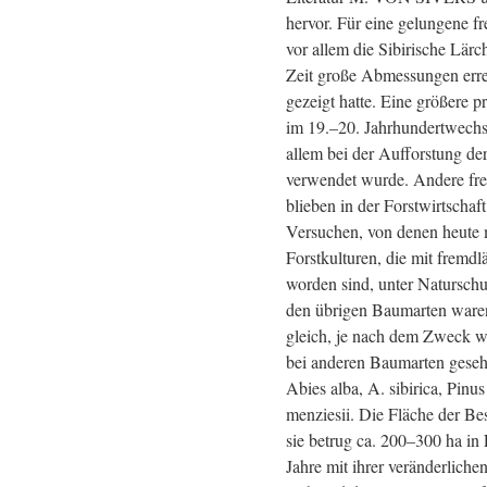
hervor. Für eine gelungene 
vor allem die Sibirische Lärc
Zeit große Abmessungen err
gezeigt hatte. Eine größere p
im 19.–20. Jahrhundertwechse
allem bei der Aufforstung de
verwendet wurde. Andere fr
blieben in der Forstwirtscha
Versuchen, von denen heute 
Forstkulturen, die mit fremd
worden sind, unter Naturschut
den übrigen Baumarten waren
gleich, je nach dem Zweck w
bei anderen Baumarten geseh
Abies alba, A. sibirica, Pinu
menziesii. Die Fläche der Be
sie betrug ca. 200–300 ha in
Jahre mit ihrer veränderliche