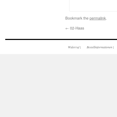
Bookmark the
permalink
.
←
02-Haas
Widerruf
|
Bestellinformationen
|