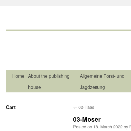
Home
About the publishing
Allgemeine Forst- und
house
Jagdzeitung
Cart
←
02-Haas
03-Moser
Posted on
18. March 2022
by