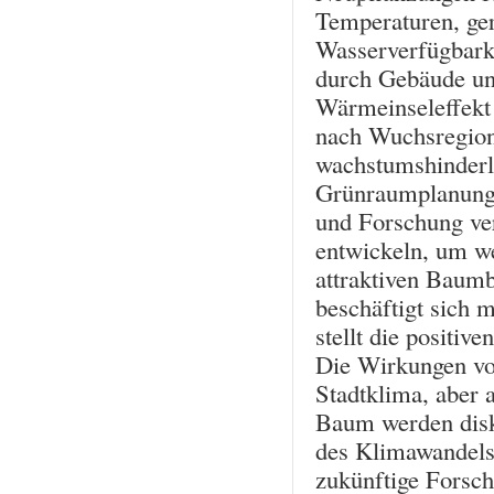
Temperaturen, ge
Wasserverfügbarke
durch Gebäude und
Wärmeinseleffekt
nach Wuchsregion 
wachstumshinderli
Grünraumplanung 
und Forschung ve
entwickeln, um we
attraktiven Baumb
beschäftigt sich 
stellt die positiv
Die Wirkungen vo
Stadtklima, aber 
Baum werden disku
des Klimawandels
zukünftige Forsch