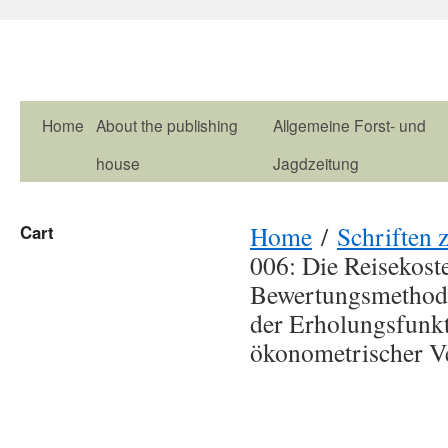
Home
About the publishing
Allgemeine Forst- und
house
Jagdzeitung
Home
/
Schriften 
Cart
006: Die Reisekost
Bewertungsmethode
der Erholungsfunk
ökonometrischer V