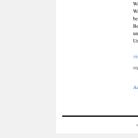
Wa
Wa
be
Be
un
Um
19
zz
Ad
W