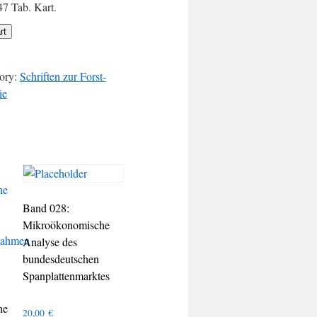
47 Tab. Kart.
rt
ory:
Schriften zur Forst-
ie
Band 028:
Mikroökonomische
Analyse des
bundesdeutschen
Spanplattenmarktes
he
20,00
€