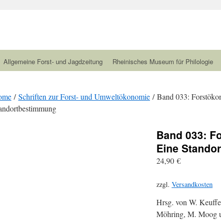
Allgemeine Forst- und Jagdzeitung
Rheinisches Museum für Philologie
ome
/
Schriften zur Forst- und Umweltökonomie
/ Band 033: Forstöko
andortbestimmung
Band 033: F
Eine Stando
24,90
€
zzgl.
Versandkosten
Hrsg. von W. Keuffe
Möhring, M. Moog u