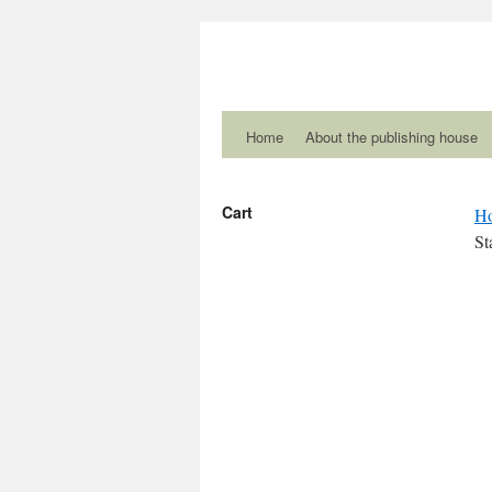
Home
About the publishing house
Cart
H
St