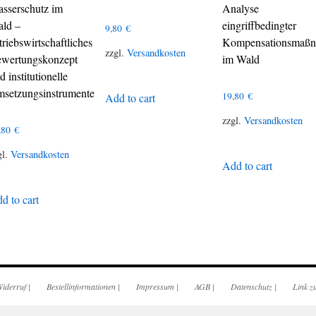
sserschutz im
Analyse
ld –
eingriffbedingter
9,80
€
triebswirtschaftliches
Kompensationsmaß
zzgl.
Versandkosten
wertungskonzept
im Wald
d institutionelle
setzungsinstrumente
19,80
€
Add to cart
zzgl.
Versandkosten
,80
€
gl.
Versandkosten
Add to cart
d to cart
iderruf
|
Bestellinformationen
|
Impressum
|
AGB
|
Datenschutz
|
Link z