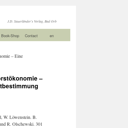
J.D. Sauerländer's Verlag, Bad Orb
Book-Shop
Contact
en
nomie – Eine
orstökonomie –
rtbestimmung
l, W. Löwenstein. B.
nd R. Olschewski. 301