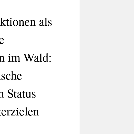
tionen als
e
 im Wald:
ische
n Status
erzielen