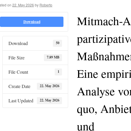
sted on
22. May 2026
by
Roberto
Mitmach-Ak
Download
partizipativ
Download
50
Maßnahmen
File Size
7.89 MB
Eine empir
File Count
1
Create Date
Analyse vo
22. May 2026
Last Updated
22. May 2026
quo, Anbiet
und