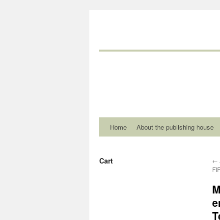
Home
About the publishing house
Cart
←
FI
M
e
T