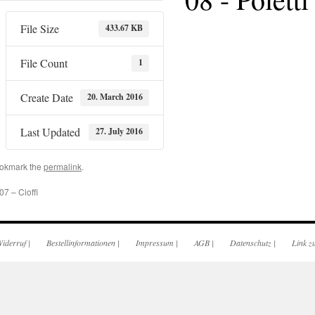
File Size
433.67 KB
File Count
1
Create Date
20. March 2016
Last Updated
27. July 2016
okmark the
permalink
.
07 – Cioffi
iderruf
|
Bestellinformationen
|
Impressum
|
AGB
|
Datenschutz
|
Link z