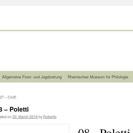
Allgemeine Forst- und Jagdzeitung
Rheinisches Museum für Philologie
07 – Cioffi
8 – Poletti
sted on
20. March 2016
by
Roberto
08 - Poletti