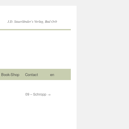
J.D. Sauerländer's Verlag, Bad Orb
Book-Shop
Contact
en
09 – Schropp
→