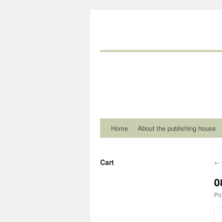
Home
About the publishing house
Cart
←
0
Po