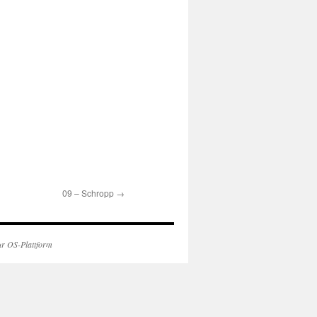
09 – Schropp
→
ur OS-Plattform