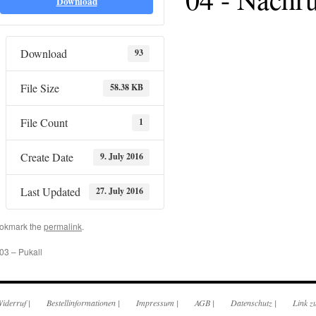
Download
Download
93
File Size
58.38 KB
File Count
1
Create Date
9. July 2016
Last Updated
27. July 2016
okmark the
permalink
.
03 – Pukall
iderruf
|
Bestellinformationen
|
Impressum
|
AGB
|
Datenschutz
|
Link z