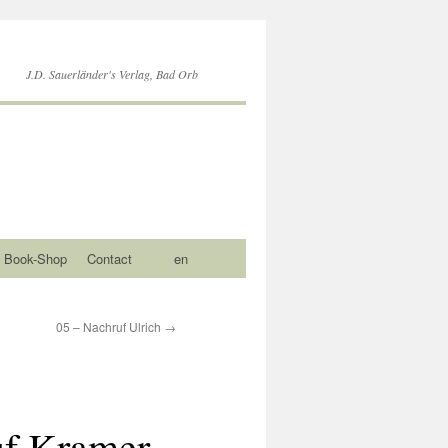
J.D. Sauerländer's Verlag, Bad Orb
Book-Shop
Contact
en
05 – Nachruf Ulrich
→
uf Kramer