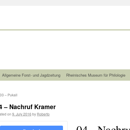
Allgemeine Forst- und Jagdzeitung
Rheinisches Museum für Philologie
03 – Pukall
4 – Nachruf Kramer
sted on
9. July 2016
by
Roberto
04 - Nachr