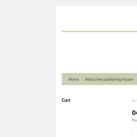
Home
About the publishing house
Cart
←
0
Po