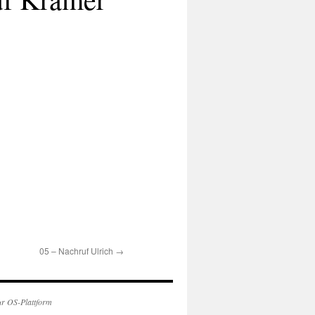
05 – Nachruf Ulrich
→
ur OS-Plattform