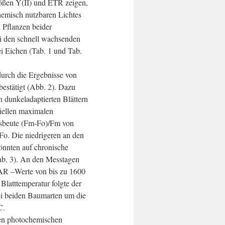
ößen Y(II) und ETR zeigen,
hemisch nutzbaren Lichtes
 Pflanzen beider
ei den schnell wachsenden
ei Eichen (Tab. 1 und Tab.
urch die Ergebnisse von
stätigt (Abb. 2). Dazu
n dunkeladaptierten Blättern
iellen maximalen
sbeute (Fm-Fo)/Fm von
Fo. Die niedrigeren an den
nnten auf chronische
ab. 3). An den Messtagen
AR –Werte von bis zu 1600
latttemperatur folgte der
ei beiden Baumarten um die
C.
ven photochemischen