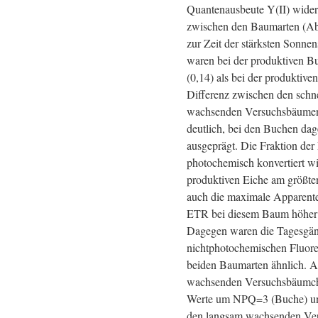
Quantenausbeute Y(II) wider
zwischen den Baumarten (Abb
zur Zeit der stärksten Sonne
waren bei der produktiven Bu
(0,14) als bei der produktive
Differenz zwischen den schn
wachsenden Versuchsbäumen
deutlich, bei den Buchen da
ausgeprägt. Die Fraktion der 
photochemisch konvertiert wi
produktiven Eiche am größt
auch die maximale Apparente
ETR bei diesem Baum höher 
Dagegen waren die Tagesgän
nichtphotochemischen Fluor
beiden Baumarten ähnlich. A
wachsenden Versuchsbäumch
Werte um NPQ=3 (Buche) un
den langsam wachsenden Ve