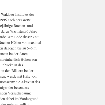
 Waldbau-Institutes der
 1995 nach der Größe
reijährige Buchen- und
, deren Wachstum 6 Jahre
rde. Am Ende dieser Zeit
n Buchen Höhen von maximal
hen dagegen bis zu 5–6 m.
anzen beider Arten
aum einheitlich Höhen von
inblicke in das
in den Blättern beider
nen, wurde mit Hilfe von
oreszenz die Aktivität des
iniger der besonders
enden Versuchsbäume
nden dabei im Vordergrund:
n der unterschiedlich