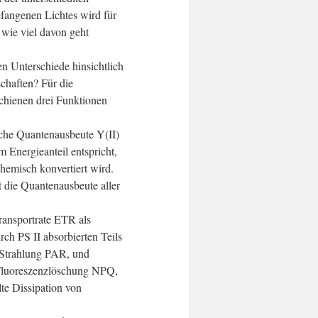
angenen Lichtes wird für
wie viel davon geht
en Unterschiede hinsichtlich
schaften? Für die
chienen drei Funktionen
sche Quantenausbeute Y(II)
m Energieanteil entspricht,
hemisch konvertiert wird.
t die Quantenausbeute aller
ransportrate ETR als
rch PS II absorbierten Teils
n Strahlung PAR, und
 Fluoreszenzlöschung NPQ,
lte Dissipation von