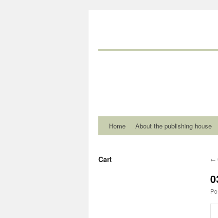
Home
About the publishing house
Cart
←
0
Po