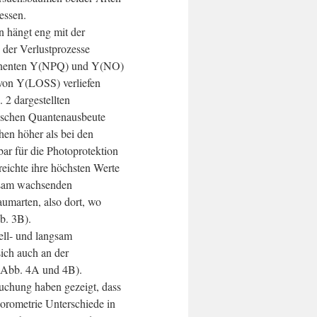
essen.
 hängt eng mit der
der Verlustprozesse
nenten Y(NPQ) und Y(NO)
on Y(LOSS) verliefen
. 2 dargestellten
schen Quantenausbeute
hen höher als bei den
ar für die Photoprotektion
eichte ihre höchsten Werte
gsam wachsenden
marten, also dort, wo
b. 3B).
ell- und langsam
ich auch an der
(Abb. 4A und 4B).
uchung haben gezeigt, dass
uorometrie Unterschiede in