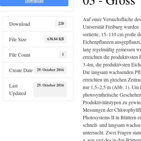
Download
Auf einer Versuchsfläche des
Download
220
Universität Freiburg wurden
sortierte, 15–110 cm große d
File Size
638.84 KB
Eichenpflanzen ausgepflanzt
lang regelmäßig gemessen wu
File Count
1
erreichten die produktivste
3-4m, die produktivsten Eic
Create Date
29. October 2016
Die langsam wachsenden Pfl
erreichten im gleichen Zeitr
Last
29. October 2016
nur 1,5–2,5 m (Abb. 1). Um E
Updated
photosynthetische Geschehen 
Produktivitätstypen zu gewin
Messungen der Chlorophyllflu
Photosystems II in Blättern e
schnell- und langsam wachs
untersucht. Zwei Fragen sta
a. wie viel des in den Blätter