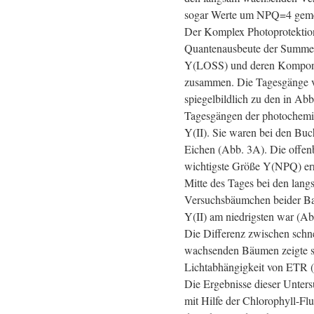
sogar Werte um NPQ=4 gem
Der Komplex Photoprotektion
Quantenausbeute der Summe 
Y(LOSS) und deren Kompo
zusammen. Die Tagesgänge v
spiegelbildlich zu den in Abb
Tagesgängen der photochemi
Y(II). Sie waren bei den Buc
Eichen (Abb. 3A). Die offenb
wichtigste Größe Y(NPQ) err
Mitte des Tages bei den lan
Versuchsbäumchen beider Bau
Y(II) am niedrigsten war (Ab
Die Differenz zwischen schn
wachsenden Bäumen zeigte s
Lichtabhängigkeit von ETR 
Die Ergebnisse dieser Unters
mit Hilfe der Chlorophyll-Fl