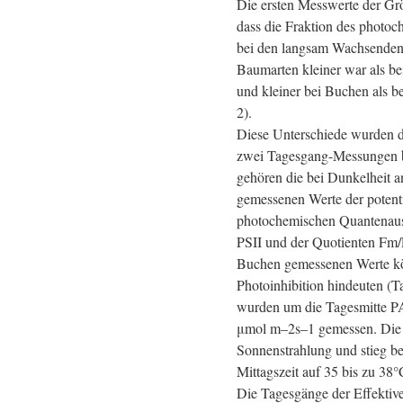
Die ersten Messwerte der Gr
dass die Fraktion des photoc
bei den langsam Wachsenden
Baumarten kleiner war als b
und kleiner bei Buchen als b
2).
Diese Unterschiede wurden d
zwei Tagesgang-Messungen be
gehören die bei Dunkelheit a
gemessenen Werte der potent
photochemischen Quantenau
PSII und der Quotienten Fm/
Buchen gemessenen Werte kö
Photoinhibition hindeuten (T
wurden um die Tagesmitte P
μmol m–2s–1 gemessen. Die B
Sonnenstrahlung und stieg b
Mittagszeit auf 35 bis zu 38°
Die Tagesgänge der Effekti