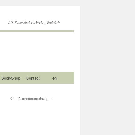
J.D. Sauerländer's Verlag, Bad Orb
Book-Shop
Contact
en
04 – Buchbesprechung
→