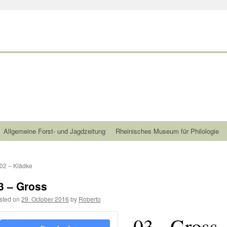
Allgemeine Forst- und Jagdzeitung
Rheinisches Museum für Philologie
02 – Klädke
3 – Gross
sted on
29. October 2016
by
Roberto
03 - Gross