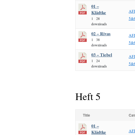
01 –
AF
Klädtke
5&
1
28
downloads
02 – Rivas
AF
1
38
5&
downloads
03 – Tiebel
AF
1
24
5&
downloads
Heft 5
Title
Cat
01 –
AF
Klädtke