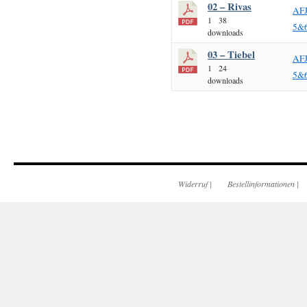
02 – Rivas
AF
1
38
5&
downloads
03 – Tiebel
AF
1
24
5&
downloads
Widerruf
|
Bestellinformationen
|