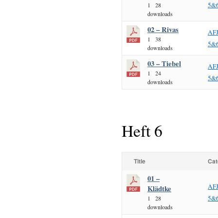
5&
1
28
downloads
02 – Rivas
AF
1
38
5&
downloads
03 – Tiebel
AF
1
24
5&
downloads
Heft 6
Title
Cat
01 –
AF
Klädtke
5&
1
28
downloads