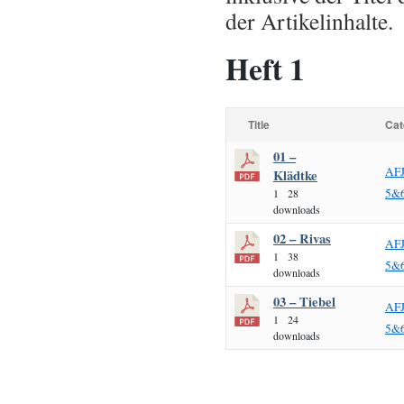
der Artikelinhalte.
Heft 1
Title
Cat
01 –
AF
Klädtke
5&
1
28
downloads
02 – Rivas
AF
1
38
5&
downloads
03 – Tiebel
AF
1
24
5&
downloads