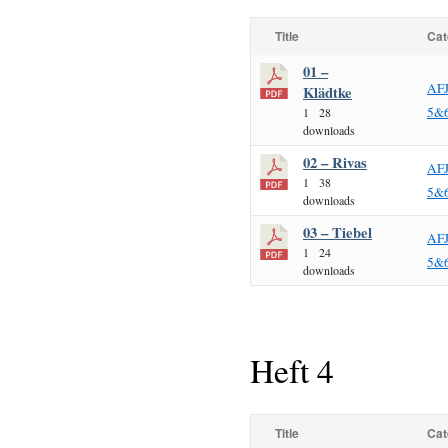
Title
Cat
01 –
AF
Klädtke
5&
1
28
downloads
02 – Rivas
AF
1
38
5&
downloads
03 – Tiebel
AF
1
24
5&
downloads
Heft 4
Title
Cat