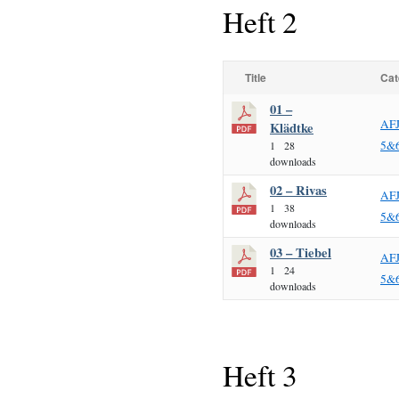
Heft 2
Title
Cat
01 –
AF
Klädtke
5&
1
28
downloads
02 – Rivas
AF
1
38
5&
downloads
03 – Tiebel
AF
1
24
5&
downloads
Heft 3