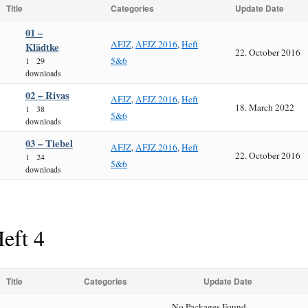
Title
Categories
Update Date
01 –
AFJZ
,
AFJZ 2016
,
Heft
Klädtke
22. October 2016
5&6
1
29
downloads
02 – Rivas
AFJZ
,
AFJZ 2016
,
Heft
18. March 2022
1
38
5&6
downloads
03 – Tiebel
AFJZ
,
AFJZ 2016
,
Heft
22. October 2016
1
24
5&6
downloads
eft 4
Title
Categories
Update Date
No Packages Found