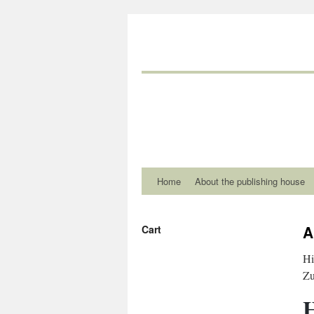
Home
About the publishing house
A
Cart
Hi
Zu
H