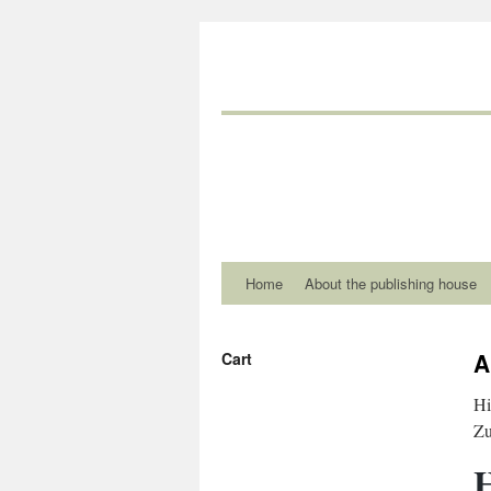
Home
About the publishing house
A
Cart
Hi
Zu
H