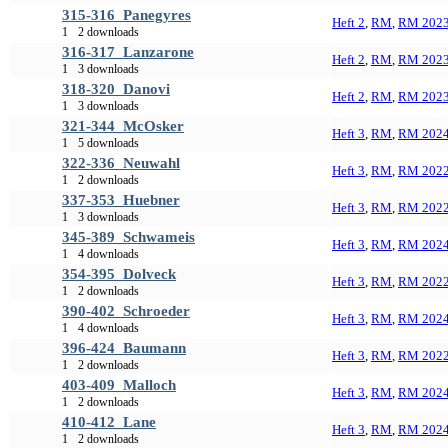
315-316_Panegyres
Heft 2
,
RM
,
RM 202
1
2 downloads
316-317_Lanzarone
Heft 2
,
RM
,
RM 202
1
3 downloads
318-320_Danovi
Heft 2
,
RM
,
RM 202
1
3 downloads
321-344_McOsker
Heft 3
,
RM
,
RM 202
1
5 downloads
322-336_Neuwahl
Heft 3
,
RM
,
RM 202
1
2 downloads
337-353_Huebner
Heft 3
,
RM
,
RM 202
1
3 downloads
345-389_Schwameis
Heft 3
,
RM
,
RM 202
1
4 downloads
354-395_Dolveck
Heft 3
,
RM
,
RM 202
1
2 downloads
390-402_Schroeder
Heft 3
,
RM
,
RM 202
1
4 downloads
396-424_Baumann
Heft 3
,
RM
,
RM 202
1
2 downloads
403-409_Malloch
Heft 3
,
RM
,
RM 202
1
2 downloads
410-412_Lane
Heft 3
,
RM
,
RM 202
1
2 downloads