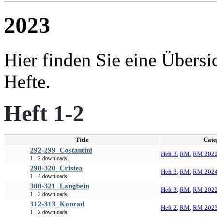
2023
Hier finden Sie eine Übersi
Hefte.
Heft 1-2
Title
Cate
292-299_Costantini
Heft 3
,
RM
,
RM 202
1
2 downloads
298-320_Cristea
Heft 3
,
RM
,
RM 202
1
4 downloads
300-321_Langbein
Heft 3
,
RM
,
RM 202
1
2 downloads
312-313_Konrad
Heft 2
,
RM
,
RM 202
1
2 downloads