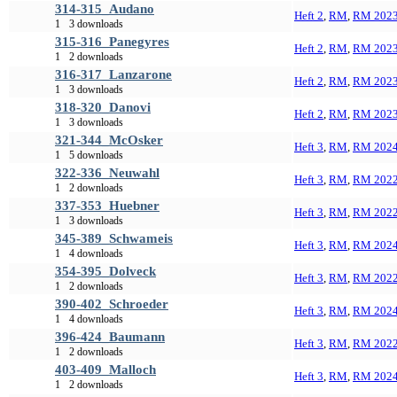
314-315_Audano
Heft 2
,
RM
,
RM 202
1
3 downloads
315-316_Panegyres
Heft 2
,
RM
,
RM 202
1
2 downloads
316-317_Lanzarone
Heft 2
,
RM
,
RM 202
1
3 downloads
318-320_Danovi
Heft 2
,
RM
,
RM 202
1
3 downloads
321-344_McOsker
Heft 3
,
RM
,
RM 202
1
5 downloads
322-336_Neuwahl
Heft 3
,
RM
,
RM 202
1
2 downloads
337-353_Huebner
Heft 3
,
RM
,
RM 202
1
3 downloads
345-389_Schwameis
Heft 3
,
RM
,
RM 202
1
4 downloads
354-395_Dolveck
Heft 3
,
RM
,
RM 202
1
2 downloads
390-402_Schroeder
Heft 3
,
RM
,
RM 202
1
4 downloads
396-424_Baumann
Heft 3
,
RM
,
RM 202
1
2 downloads
403-409_Malloch
Heft 3
,
RM
,
RM 202
1
2 downloads