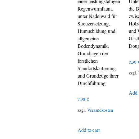
einer leistungsfähigen
Unte
Regenwurmfauna
die 
unter Nadelwald für
zwis
Streuzersetzung,
Holz
Humusbildung und
und 
allgemeine
Gast
Bodendynamik.
Doug
Grundlagen der
forstlichen
8,30
Standortskartierung
zzgl.
und Grundzüge ihrer
Durchführung
Add t
7,90
€
zzgl.
Versandkosten
Add to cart