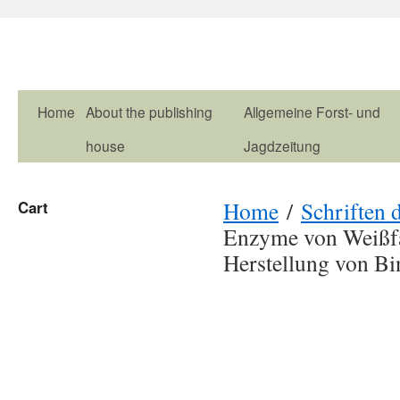
Home
About the publishing
Allgemeine Forst- und
house
Jagdzeitung
Home
/
Schriften d
Cart
Enzyme von Weißfäu
Herstellung von Bi