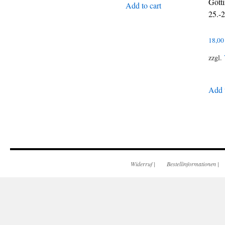
Gött
Add to cart
25.-
18,0
zzgl.
Add t
Widerruf
|
Bestellinformationen
|