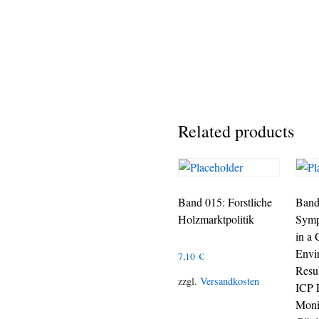
Related products
Band 015: Forstliche
Band
Holzmarktpolitik
Symp
in a
Envi
7,10
€
Resul
zzgl.
Versandkosten
ICP 
Moni