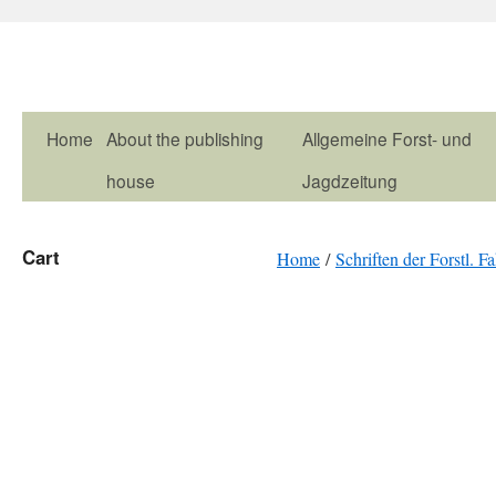
Home
About the publishing
Allgemeine Forst- und
house
Jagdzeitung
Cart
Home
/
Schriften der Forstl. F