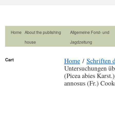
Home
About the publishing
Allgemeine Forst- und
house
Jagdzeitung
Home
/
Schriften d
Cart
Untersuchungen übe
(Picea abies Kars
annosus (Fr.) Cook