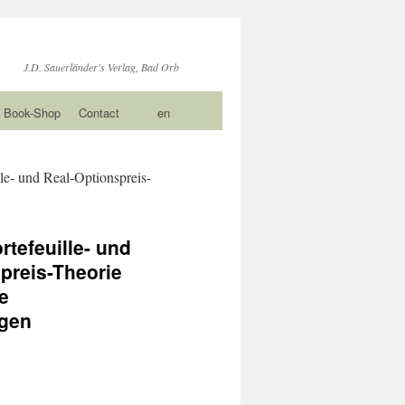
J.D. Sauerländer's Verlag, Bad Orb
Book-Shop
Contact
en
le- und Real-Optionspreis-
rtefeuille- und
preis-Theorie
e
gen