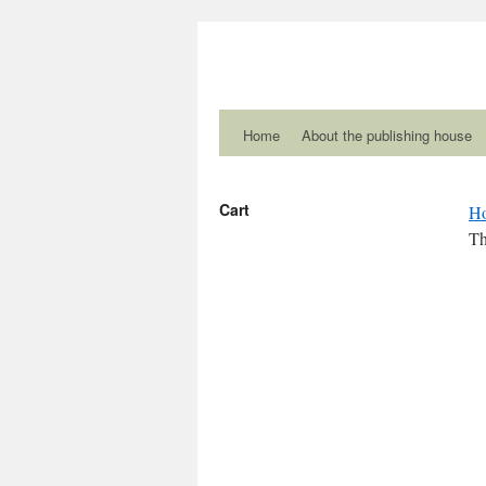
Home
About the publishing house
Cart
H
Th