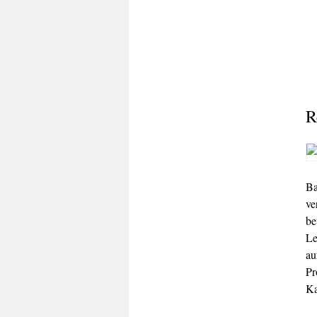
R
Ba
ve
be
Le
au
Pr
Ka