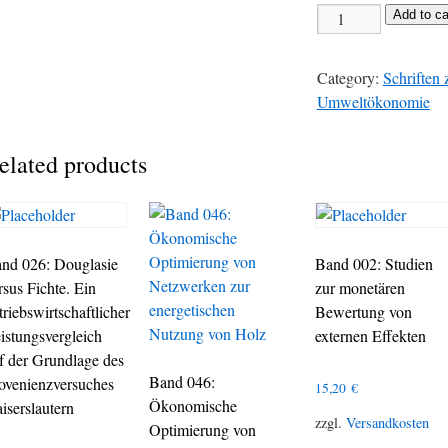
Add to ca
Category:
Schriften 
Umweltökonomie
elated products
nd 026: Douglasie
Band 002: Studien
rsus Fichte. Ein
zur monetären
triebswirtschaftlicher
Bewertung von
istungsvergleich
externen Effekten
f der Grundlage des
Band 046:
ovenienzversuches
15,20
€
Ökonomische
iserslautern
zzgl.
Versandkosten
Optimierung von