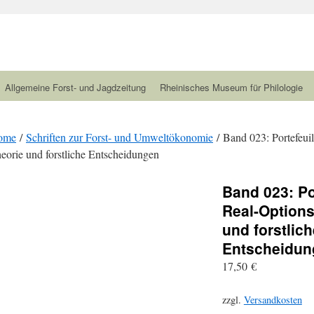
Allgemeine Forst- und Jagdzeitung
Rheinisches Museum für Philologie
ome
/
Schriften zur Forst- und Umweltökonomie
/ Band 023: Portefeuil
eorie und forstliche Entscheidungen
Band 023: Po
Real-Options
und forstlich
Entscheidun
17,50
€
zzgl.
Versandkosten