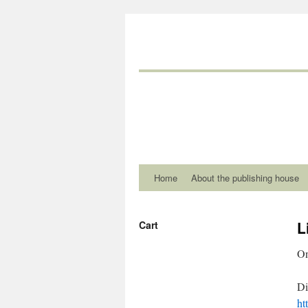
Home
About the publishing house
L
Cart
On
Di
ht