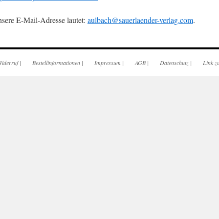
sere E-Mail-Adresse lautet:
aulbach@sauerlaender-verlag.com
.
iderruf
|
Bestellinformationen
|
Impressum
|
AGB
|
Datenschutz
|
Link z