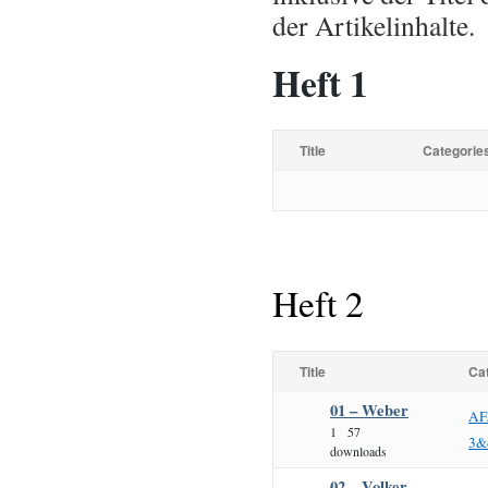
der Artikelinhalte.
Heft 1
Title
Categorie
Heft 2
Title
Ca
01 – Weber
AF
1
57
3&
downloads
02 – Volker