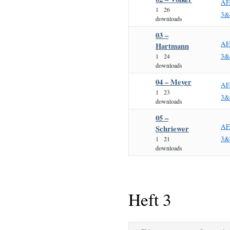
AF
1
26
3&
downloads
03 –
AF
Hartmann
3&
1
24
downloads
04 – Meyer
AF
1
23
3&
downloads
05 –
AF
Schriewer
3&
1
21
downloads
Heft 3