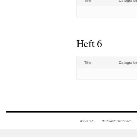
Title
Categorie
Heft 6
Title
Categorie
Widerruf
|
Bestellinformationen
|