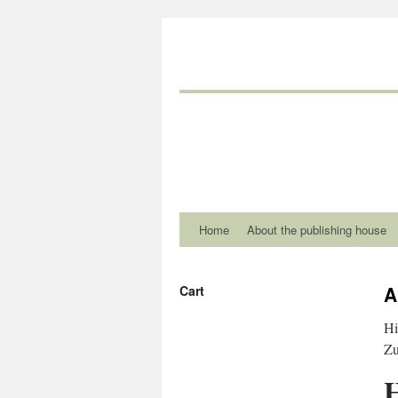
Home
About the publishing house
A
Cart
Hi
Zu
H