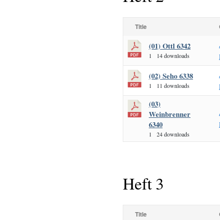
Title
(01) Ottl 6342
1
14 downloads
(02) Seho 6338
1
11 downloads
(03)
Weinbrenner
6340
1
24 downloads
Heft 3
Title