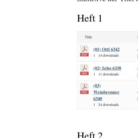
Heft 1
Title
(01) Ottl 6342
1
14 downloads
(02) Seho 6338
1
11 downloads
(03)
Weinbrenner
6340
1
24 downloads
Heft 2