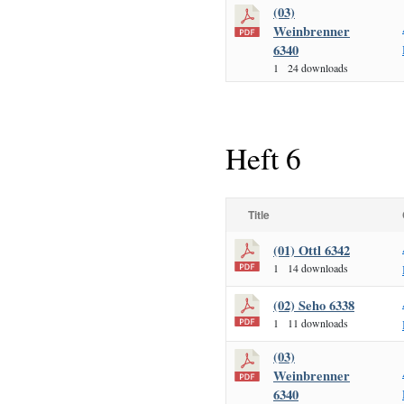
(03)
Weinbrenner
6340
1
24 downloads
Heft 6
Title
(01) Ottl 6342
1
14 downloads
(02) Seho 6338
1
11 downloads
(03)
Weinbrenner
6340