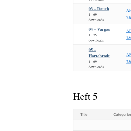
03 – Rauch
AF
1
69
7&
downloads
04 – Vargas
AF
1
75
7&
downloads
05 –
AF
Hartebrodt
7&
1
69
downloads
Heft 5
Title
Categorie