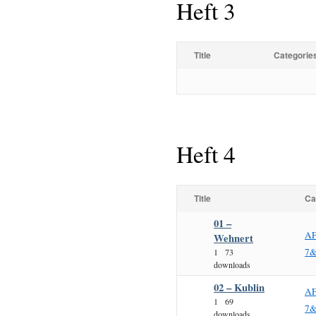
Heft 3
Title
Categorie
Heft 4
Title
Ca
01 –
AF
Wehnert
7&
1
73
downloads
02 – Kublin
AF
1
69
7&
downloads