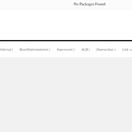
No Packages Found
iderruf
|
Bestellinformationen
|
Impressum
|
AGB
|
Datenschutz
|
Link z