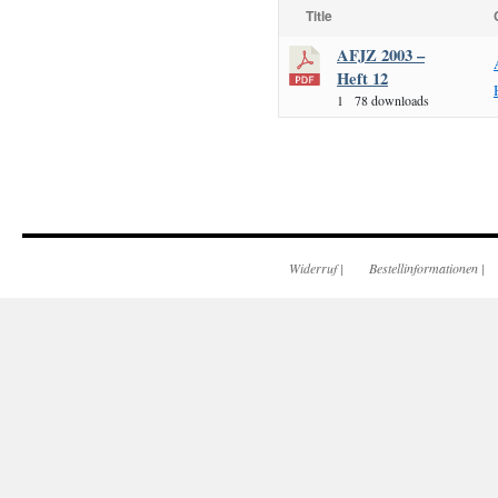
Title
AFJZ 2003 –
Heft 12
1
78 downloads
Widerruf
|
Bestellinformationen
|